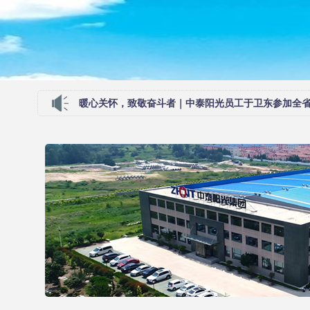
暖心关怀，致敬奋斗者｜中泰阳光员工于卫东参加全
捷报频传！中泰阳光管型母线业绩倍增，国网业务再
喜报！中泰阳光荣获日照市高质量发展优秀企业（科
凝心聚力谋发展 中泰同心筑华章
凝心聚力谋
多机联动 产能跃升！ 中泰阳光新增环氧树脂浇注设备