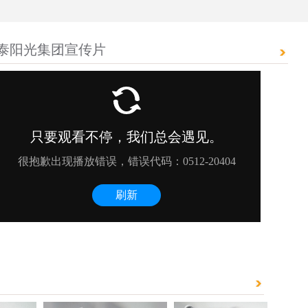
泰阳光集团宣传片