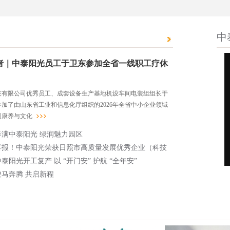
中
者｜中泰阳光员工于卫东参加全省一线职工疗休
技有限公司优秀员工、成套设备生产基地机设车间电装组组长于
加了由山东省工业和信息化厅组织的2026年全省中小企业领域
闲康养与文化
春满中泰阳光 绿润魅力园区
喜报！中泰阳光荣获日照市高质量发展优秀企业（科技
创新类）称号
泰阳光开工复产 以 “开门安” 护航 “全年安”
骏马奔腾 共启新程