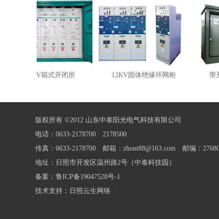
12kV箱式开闭所
12KV固体绝缘环网柜
带开关
版权所有 ©2012 山东中泰阳光电气科技有限公司
电话：0633-2178700 2178500
传真：0633-2178700 邮箱：zhont88@163.com 邮编：2768
地址：日照市开发区温州路2号（中泰科技园）
备案：
鲁ICP备19047528号-1
技术支持：
日照云生网络